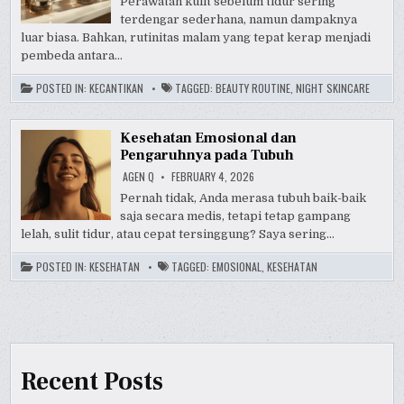
Perawatan kulit sebelum tidur sering
terdengar sederhana, namun dampaknya
luar biasa. Bahkan, rutinitas malam yang tepat kerap menjadi
pembeda antara…
POSTED IN:
KECANTIKAN
TAGGED:
BEAUTY ROUTINE
,
NIGHT SKINCARE
Kesehatan Emosional dan
Pengaruhnya pada Tubuh
AGEN Q
FEBRUARY 4, 2026
Pernah tidak, Anda merasa tubuh baik-baik
saja secara medis, tetapi tetap gampang
lelah, sulit tidur, atau cepat tersinggung? Saya sering…
POSTED IN:
KESEHATAN
TAGGED:
EMOSIONAL
,
KESEHATAN
Recent Posts