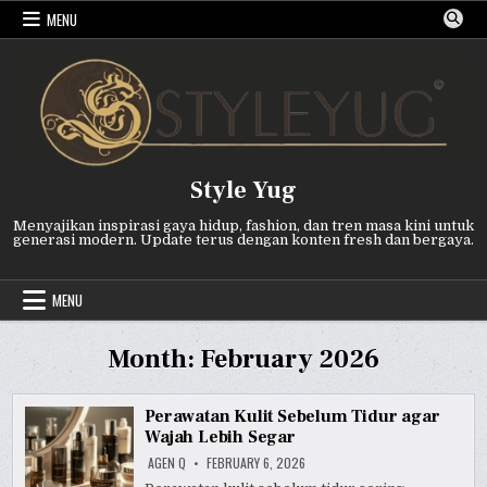
Skip
MENU
to
content
Style Yug
Menyajikan inspirasi gaya hidup, fashion, dan tren masa kini untuk
generasi modern. Update terus dengan konten fresh dan bergaya.
MENU
Month:
February 2026
Perawatan Kulit Sebelum Tidur agar
Wajah Lebih Segar
AGEN Q
FEBRUARY 6, 2026