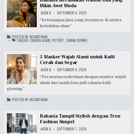
Rahasia Kecantikan Wanita Asia yang
Bikin Awet Muda
AGEN Q
SEPTEMBER 9, 2025
“Ketenangan jiwa yang terpancar di antara
keindahan alam.”
POSTED IN:
KECANTIKAN
TAGGED:
CAHAYA ALAMI
,
POTRET
,
TAMAN JEPANG
5 Masker Wajah Alami untuk Kulit
Cerah dan Segar
AGEN Q
SEPTEMBER 8, 2025
“Perawatan sederhana dengan masker wajah
alami dari madu bisa jadi rahasia kulit
glowing.”
POSTED IN:
KECANTIKAN
Rahasia Tampil Stylish dengan Tren
Fashion Simpel
AGEN Q
SEPTEMBER 7, 2025