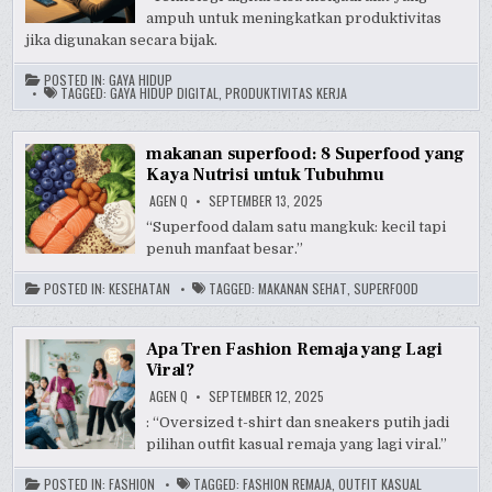
ampuh untuk meningkatkan produktivitas
jika digunakan secara bijak.
POSTED IN:
GAYA HIDUP
TAGGED:
GAYA HIDUP DIGITAL
,
PRODUKTIVITAS KERJA
makanan superfood: 8 Superfood yang
Kaya Nutrisi untuk Tubuhmu
AGEN Q
SEPTEMBER 13, 2025
“Superfood dalam satu mangkuk: kecil tapi
penuh manfaat besar.”
POSTED IN:
KESEHATAN
TAGGED:
MAKANAN SEHAT
,
SUPERFOOD
Apa Tren Fashion Remaja yang Lagi
Viral?
AGEN Q
SEPTEMBER 12, 2025
: “Oversized t-shirt dan sneakers putih jadi
pilihan outfit kasual remaja yang lagi viral.”
POSTED IN:
FASHION
TAGGED:
FASHION REMAJA
,
OUTFIT KASUAL