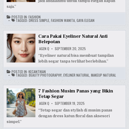
jadi andalanmu untuk tampil elegan kapan
saja.”
POSTED IN:
FASHION
TAGGED:
DRESS SIMPLE
,
FASHION WANITA
,
GAYA ELEGAN
Cara Pakai Eyeliner Natural Anti
Belepotan
AGEN Q
SEPTEMBER 20, 2025
“Eyeliner natural bisa membuat tampilan
lebih segar tanpa terlihat berlebihan.”
POSTED IN:
KECANTIKAN
TAGGED:
BEAUTY PHOTOGRAPHY
,
EYELINER NATURAL
,
MAKEUP NATURAL
7 Fashion Musim Panas yang Bikin
Tetap Segar
AGEN Q
SEPTEMBER 19, 2025
“Tetap segar dan stylish di musim panas
dengan dress katun floral dan aksesori
simpel.”