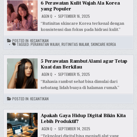
6 Perawatan Kulit Wajah Ala Korea
yang Populer
AGEN Q
SEPTEMBER 16, 2025
“Rutinitas skincare Korea terkenal dengan
konsistensi dan fokus pada hidrasi kulit.”
POSTED IN:
KECANTIKAN
TAGGED:
PERAWATAN WAJAH
,
RUTINITAS MALAM
,
SKINCARE KOREA
5 Perawatan Rambut Alami agar Tetap
Kuat dan Berkilau
AGEN Q
SEPTEMBER 15, 2025
“Rahasia rambut sehat bisa dimulai dari
sebatang lidah buaya di halaman rumah.”
POSTED IN:
KECANTIKAN
Apakah Gaya Hidup Digital Bikin Kita
Lebih Produktif?
AGEN Q
SEPTEMBER 14, 2025
“Teknologi digital bisa menjadi alat yang