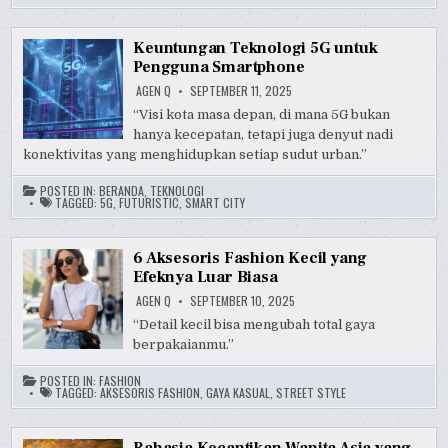
Keuntungan Teknologi 5G untuk
Pengguna Smartphone
AGEN Q
SEPTEMBER 11, 2025
“Visi kota masa depan, di mana 5G bukan
hanya kecepatan, tetapi juga denyut nadi
konektivitas yang menghidupkan setiap sudut urban.”
POSTED IN:
BERANDA
,
TEKNOLOGI
TAGGED:
5G
,
FUTURISTIC
,
SMART CITY
6 Aksesoris Fashion Kecil yang
Efeknya Luar Biasa
AGEN Q
SEPTEMBER 10, 2025
“Detail kecil bisa mengubah total gaya
berpakaianmu.”
POSTED IN:
FASHION
TAGGED:
AKSESORIS FASHION
,
GAYA KASUAL
,
STREET STYLE