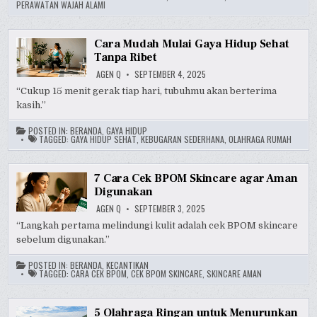
PERAWATAN WAJAH ALAMI
Cara Mudah Mulai Gaya Hidup Sehat
Tanpa Ribet
AGEN Q
SEPTEMBER 4, 2025
“Cukup 15 menit gerak tiap hari, tubuhmu akan berterima
kasih.”
POSTED IN:
BERANDA
,
GAYA HIDUP
TAGGED:
GAYA HIDUP SEHAT
,
KEBUGARAN SEDERHANA
,
OLAHRAGA RUMAH
7 Cara Cek BPOM Skincare agar Aman
Digunakan
AGEN Q
SEPTEMBER 3, 2025
“Langkah pertama melindungi kulit adalah cek BPOM skincare
sebelum digunakan.”
POSTED IN:
BERANDA
,
KECANTIKAN
TAGGED:
CARA CEK BPOM
,
CEK BPOM SKINCARE
,
SKINCARE AMAN
5 Olahraga Ringan untuk Menurunkan