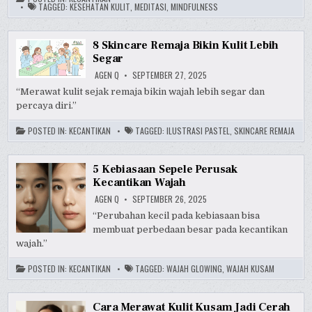
TAGGED:
KESEHATAN KULIT
,
MEDITASI
,
MINDFULNESS
8 Skincare Remaja Bikin Kulit Lebih
Segar
AGEN Q
SEPTEMBER 27, 2025
“Merawat kulit sejak remaja bikin wajah lebih segar dan
percaya diri.”
POSTED IN:
KECANTIKAN
TAGGED:
ILUSTRASI PASTEL
,
SKINCARE REMAJA
5 Kebiasaan Sepele Perusak
Kecantikan Wajah
AGEN Q
SEPTEMBER 26, 2025
“Perubahan kecil pada kebiasaan bisa
membuat perbedaan besar pada kecantikan
wajah.”
POSTED IN:
KECANTIKAN
TAGGED:
WAJAH GLOWING
,
WAJAH KUSAM
Cara Merawat Kulit Kusam Jadi Cerah