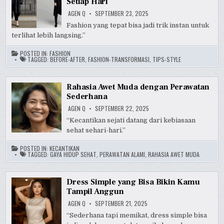
Setiap Hari
AGEN Q
SEPTEMBER 23, 2025
Fashion yang tepat bisa jadi trik instan untuk
terlihat lebih langsing.”
POSTED IN:
FASHION
TAGGED:
BEFORE-AFTER
,
FASHION-TRANSFORMASI
,
TIPS-STYLE
Rahasia Awet Muda dengan Perawatan
Sederhana
AGEN Q
SEPTEMBER 22, 2025
“Kecantikan sejati datang dari kebiasaan
sehat sehari-hari.”
POSTED IN:
KECANTIKAN
TAGGED:
GAYA HIDUP SEHAT
,
PERAWATAN ALAMI
,
RAHASIA AWET MUDA
Dress Simple yang Bisa Bikin Kamu
Tampil Anggun
AGEN Q
SEPTEMBER 21, 2025
“Sederhana tapi memikat, dress simple bisa