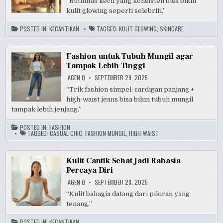
“Rutinitas kecil yang konsisten bisa bikin
kulit glowing seperti selebriti.”
POSTED IN:
KECANTIKAN
TAGGED:
KULIT GLOWING
,
SKINCARE
Fashion untuk Tubuh Mungil agar
Tampak Lebih Tinggi
AGEN Q
SEPTEMBER 29, 2025
“Trik fashion simpel: cardigan panjang +
high-waist jeans bisa bikin tubuh mungil
tampak lebih jenjang.”
POSTED IN:
FASHION
TAGGED:
CASUAL CHIC
,
FASHION MUNGIL
,
HIGH-WAIST
Kulit Cantik Sehat Jadi Rahasia
Percaya Diri
AGEN Q
SEPTEMBER 28, 2025
“Kulit bahagia datang dari pikiran yang
tenang.”
POSTED IN:
KECANTIKAN