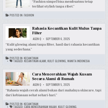
“Fashion simpel bisa membuatmu tetap
terlihat stylish tanpa ribet.”
POSTED IN:
FASHION
Rahasia Kecantikan Kulit Mulus Tanpa
Filter
AGEN Q
SEPTEMBER 6, 2025
“Kulit glowing alami tanpa filter, hasil dari rahasia kecantikan
yang sederhana.”
POSTED IN:
KECANTIKAN
TAGGED:
KECANTIKAN ALAMI
,
KULIT GLOWING
,
WANITA INDONESIA
Cara Mencerahkan Wajah Kusam
Secara Alami di Rumah
AGEN Q
SEPTEMBER 5, 2025
“Rahasia wajah cerah alami bukan dari mahalnya skincare, tapi
dari kebiasaan sehat sehari-hari.”
POSTED IN:
KECANTIKAN
TAGGED:
CARA MENCERAHKAN WAJAH
,
KULIT GLOWING
,