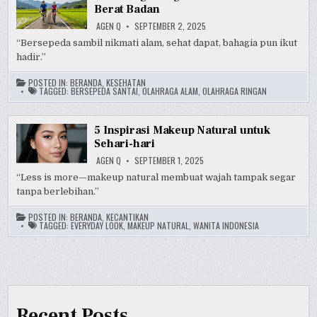
Berat Badan
AGEN Q
SEPTEMBER 2, 2025
“Bersepeda sambil nikmati alam, sehat dapat, bahagia pun ikut
hadir.”
POSTED IN:
BERANDA
,
KESEHATAN
TAGGED:
BERSEPEDA SANTAI
,
OLAHRAGA ALAM
,
OLAHRAGA RINGAN
5 Inspirasi Makeup Natural untuk
Sehari-hari
AGEN Q
SEPTEMBER 1, 2025
“Less is more—makeup natural membuat wajah tampak segar
tanpa berlebihan.”
POSTED IN:
BERANDA
,
KECANTIKAN
TAGGED:
EVERYDAY LOOK
,
MAKEUP NATURAL
,
WANITA INDONESIA
Recent Posts