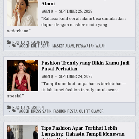
Alami
AGEN Q
SEPTEMBER 25, 2025
“Rahasia kulit cerah alami bisa dimulai dari
dapur dengan masker madu yang
sederhana.”
POSTED IN:
KECANTIKAN
TAGGED:
KULIT CERAH
,
MASKER ALAMI
,
PERAWATAN WAJAH
Fashion Trendy yang Bikin Kamu Jadi
Pusat Perhatian
AGEN Q
SEPTEMBER 24, 2025
“Tampil standout tanpa harus berlebihan—
itulah kunci fashion trendy untuk acara
spesial.”
POSTED IN:
FASHION
TAGGED:
DRESS SATIN
,
FASHION PESTA
,
OUTFIT GLAMOR
Tips Fashion Agar Terlihat Lebih
Langsing: Rahasia Tampil Menawan