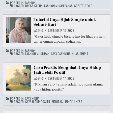
POSTED IN:
FASHION
TAGGED:
DRESS KATUN
,
FASHION MUSIM PANAS
,
STREET STYLE
Tutorial Gaya Hijab Simple untuk
Sehari-Hari
AGEN Q
SEPTEMBER 18, 2025
“Gaya hijab simple bisa tetap terlihat stylish
dan nyaman dipakai seharian.”
POSTED IN:
FASHION
TAGGED:
FASHION MUSLIMAH
,
GAYA PASHMINA
,
HIJAB SIMPLE
Cara Praktis Mengubah Gaya Hidup
Jadi Lebih Positif
AGEN Q
SEPTEMBER 17, 2025
“Pikiran yang tenang adalah pondasi utama
gaya hidup positif.”
POSTED IN:
GAYA HIDUP
TAGGED:
GAYA HIDUP POSITIF
,
MEDITASI
,
MINDFULNESS