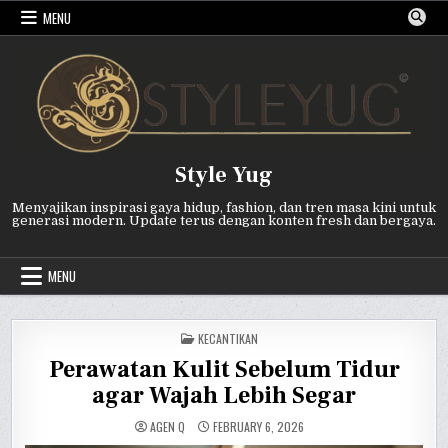
Skip
MENU
to
content
Style Yug
Menyajikan inspirasi gaya hidup, fashion, dan tren masa kini untuk
generasi modern. Update terus dengan konten fresh dan bergaya.
MENU
POSTED
KECANTIKAN
IN
Perawatan Kulit Sebelum Tidur
agar Wajah Lebih Segar
AGEN Q
FEBRUARY 6, 2026