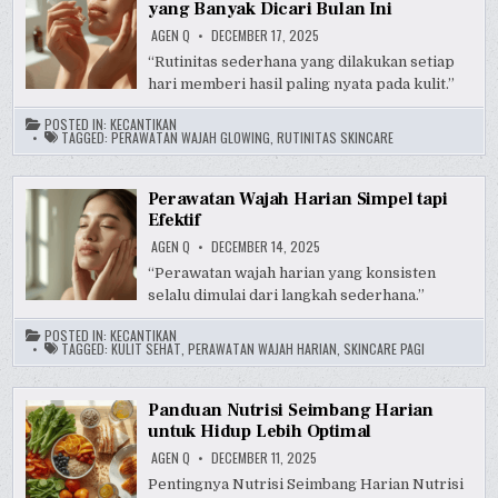
yang Banyak Dicari Bulan Ini
AGEN Q
DECEMBER 17, 2025
“Rutinitas sederhana yang dilakukan setiap
hari memberi hasil paling nyata pada kulit.”
POSTED IN:
KECANTIKAN
TAGGED:
PERAWATAN WAJAH GLOWING
,
RUTINITAS SKINCARE
Perawatan Wajah Harian Simpel tapi
Efektif
AGEN Q
DECEMBER 14, 2025
“Perawatan wajah harian yang konsisten
selalu dimulai dari langkah sederhana.”
POSTED IN:
KECANTIKAN
TAGGED:
KULIT SEHAT
,
PERAWATAN WAJAH HARIAN
,
SKINCARE PAGI
Panduan Nutrisi Seimbang Harian
untuk Hidup Lebih Optimal
AGEN Q
DECEMBER 11, 2025
Pentingnya Nutrisi Seimbang Harian Nutrisi