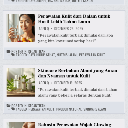
TAGGED:
GAYA SIMPEL
,
MIX AND MATCH
,
OUTFIT KASUAL
Perawatan Kulit dari Dalam untuk
Hasil Lebih Tahan Lama
AGEN Q
DECEMBER 24, 2025
“Perawatan kulit terbaik dimulai dari apa
yang kita konsumsi setiap hari.”
POSTED IN:
KECANTIKAN
TAGGED:
GAYA HIDUP SEHAT
,
NUTRISI ALAMI
,
PERAWATAN KULIT
Skincare Berbahan Alami yang Aman
dan Nyaman untuk Kulit
AGEN Q
DECEMBER 19, 2025
“Perawatan kulit terbaik dimulai dari bahan
alami yang bekerja selaras dengan kulit.”
POSTED IN:
KECANTIKAN
TAGGED:
PERAWATAN KULIT
,
PRODUK NATURAL
,
SKINCARE ALAMI
Rahasia Perawatan Wajah Glowing