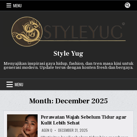
Skip
MENU
to
content
Style Yug
Menyajikan inspirasi gaya hidup, fashion, dan tren masa kini untuk
generasi modern. Update terus dengan konten fresh dan bergaya.
MENU
Month:
December 2025
Perawatan Wajah Sebelum Tidur agar
Kulit Lebih Sehat
AGEN Q
DECEMBER 31, 2025