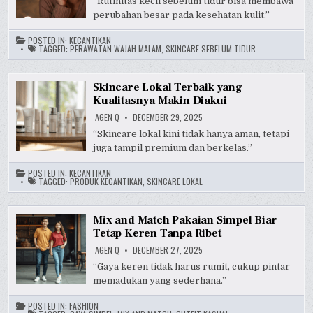
“Rutinitas kecil sebelum tidur bisa membawa
perubahan besar pada kesehatan kulit.”
POSTED IN:
KECANTIKAN
TAGGED:
PERAWATAN WAJAH MALAM
,
SKINCARE SEBELUM TIDUR
Skincare Lokal Terbaik yang
Kualitasnya Makin Diakui
AGEN Q
DECEMBER 29, 2025
“Skincare lokal kini tidak hanya aman, tetapi
juga tampil premium dan berkelas.”
POSTED IN:
KECANTIKAN
TAGGED:
PRODUK KECANTIKAN
,
SKINCARE LOKAL
Mix and Match Pakaian Simpel Biar
Tetap Keren Tanpa Ribet
AGEN Q
DECEMBER 27, 2025
“Gaya keren tidak harus rumit, cukup pintar
memadukan yang sederhana.”
POSTED IN:
FASHION