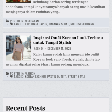
seimbang harian sering terdengar
sederhana, tetapi kenyataannya banyak orang masih kesulitan
menjaganya dalam rutinitas yang…
POSTED IN:
KESEHATAN
TAGGED:
ILUSTRASI DAPUR
,
MAKANAN SEHAT
,
NUTRISI SEIMBANG
Inspirasi Outfit Korean Look Terbaru
untuk Tampil Stylish
AGEN Q
DECEMBER 11, 2025
Kalau kamu sudah lama mencari ide outfit
Korean look yang fresh, stylish, dan tetap
nyaman dipakai sehari-hari, kamu sedang membaca…
POSTED IN:
FASHION
TAGGED:
KOREAN FASHION
,
PASTEL OUTFIT
,
STREET STYLE
Recent Posts