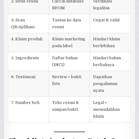
2. Situs resmi
Cari di database
Verifikasi
BPOM
legalitas
3. Scan
Tautan ke data
Cepat & valid
QR/Aplikasi
resmi
4. Klaim produk
Klaim marketing
Hindari klaim
pada label
berlebihan
5. Ingredients
Daftar bahan
Hindari bahan
(INCI)
berbahaya
6. Testimoni
Review + bukti
Dapatkan
foto
pengalaman
nyata
7. Sumber beli
Toko resmi &
Legal +
simpan bukti
memudahkan
klaim