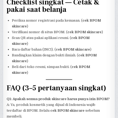
Checklist singkat — Cetak &
pakai saat belanja
Periksa nomor registrasi pada kemasan. (
cek BPOM
skincare
)
Verifikasi nomor di situs BPOM. (
cek BPOM skincare
)
Scan QR atau pakai aplikasi resmi. (
cek BPOM
skincare
)
Baca daftar bahan (INCI). (
cek BPOM skincare
)
Bandingkan klaim dengan bukti ilmiah. (
cek BPOM
skincare
)
Beli dari toko resmi, simpan bukti. (
cek BPOM
skincare
)
FAQ (3–5 pertanyaan singkat)
Q1: Apakah semua produk skincare harus punya izin BPOM?
A: Ya, produk kosmetik yang dijual di Indonesia wajib
terdaftar di BPOM. Selalu
cek BPOM skincare
sebelum
membeli.