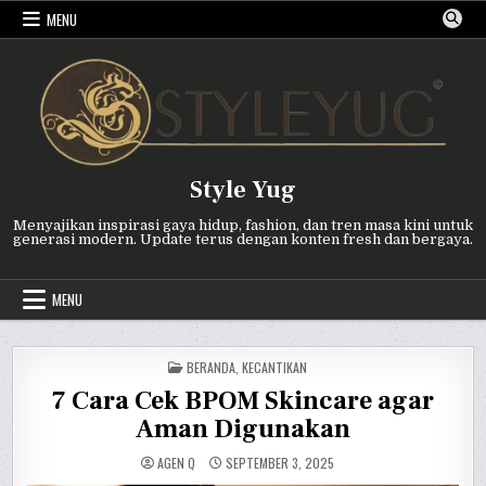
Skip
MENU
to
content
Style Yug
Menyajikan inspirasi gaya hidup, fashion, dan tren masa kini untuk
generasi modern. Update terus dengan konten fresh dan bergaya.
MENU
POSTED
BERANDA
,
KECANTIKAN
IN
7 Cara Cek BPOM Skincare agar
Aman Digunakan
AGEN Q
SEPTEMBER 3, 2025