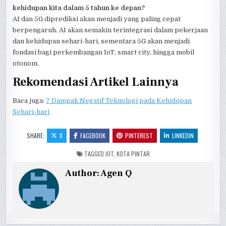
kehidupan kita dalam 5 tahun ke depan?
AI dan 5G diprediksi akan menjadi yang paling cepat
berpengaruh. AI akan semakin terintegrasi dalam pekerjaan
dan kehidupan sehari-hari, sementara 5G akan menjadi
fondasi bagi perkembangan IoT, smart city, hingga mobil
otonom.
Rekomendasi Artikel Lainnya
Baca juga:
7 Dampak Negatif Teknologi pada Kehidupan
Sehari-hari
SHARE:
X
FACEBOOK
PINTEREST
LINKEDIN
TAGGED
IOT
,
KOTA PINTAR
Author:
Agen Q