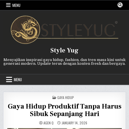
Skip
MENU
to
content
Style Yug
Menyajikan inspirasi gaya hidup, fashion, dan tren masa kini untuk
generasi modern. Update terus dengan konten fresh dan bergaya.
MENU
POSTED
GAYA HIDUP
IN
Gaya Hidup Produktif Tanpa Harus
Sibuk Sepanjang Hari
AGEN Q
JANUARY 14, 2026