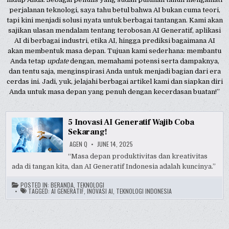
perjalanan teknologi, saya tahu betul bahwa AI bukan cuma teori,
tapi kini menjadi solusi nyata untuk berbagai tantangan. Kami akan
sajikan ulasan mendalam tentang terobosan AI Generatif, aplikasi
AI di berbagai industri, etika AI, hingga prediksi bagaimana AI
akan membentuk masa depan. Tujuan kami sederhana: membantu
Anda tetap
update
dengan, memahami potensi serta dampaknya,
dan tentu saja, menginspirasi Anda untuk menjadi bagian dari era
cerdas ini. Jadi, yuk, jelajahi berbagai artikel kami dan siapkan diri
Anda untuk masa depan yang penuh dengan kecerdasan buatan!”
5 Inovasi AI Generatif Wajib Coba
Sekarang!
AGEN Q
JUNE 14, 2025
“Masa depan produktivitas dan kreativitas
ada di tangan kita, dan AI Generatif Indonesia adalah kuncinya.”
POSTED IN:
BERANDA
,
TEKNOLOGI
TAGGED:
AI GENERATIF
,
INOVASI AI
,
TEKNOLOGI INDONESIA