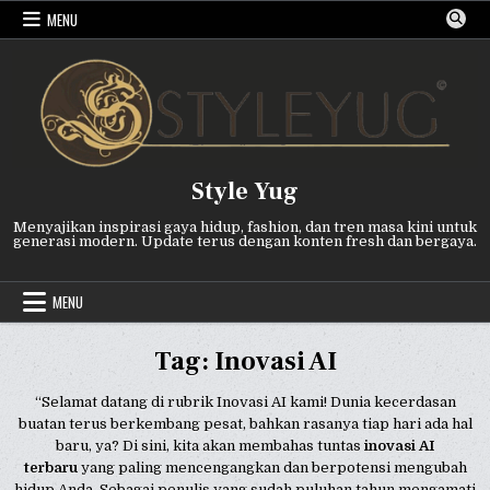
Skip
MENU
to
content
Style Yug
Menyajikan inspirasi gaya hidup, fashion, dan tren masa kini untuk
generasi modern. Update terus dengan konten fresh dan bergaya.
MENU
Tag:
Inovasi AI
“Selamat datang di rubrik Inovasi AI kami! Dunia kecerdasan
buatan terus berkembang pesat, bahkan rasanya tiap hari ada hal
baru, ya? Di sini, kita akan membahas tuntas
inovasi AI
terbaru
yang paling mencengangkan dan berpotensi mengubah
hidup Anda. Sebagai penulis yang sudah puluhan tahun mengamati