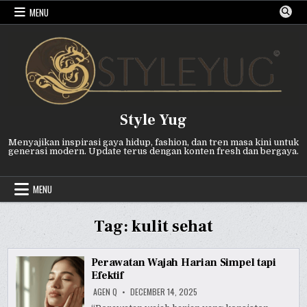
Skip
MENU
to
content
Style Yug
Menyajikan inspirasi gaya hidup, fashion, dan tren masa kini untuk
generasi modern. Update terus dengan konten fresh dan bergaya.
MENU
Tag:
kulit sehat
Perawatan Wajah Harian Simpel tapi
Efektif
AGEN Q
DECEMBER 14, 2025