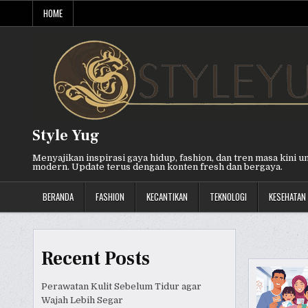
Skip
HOME
to
content
Style Yug
Menyajikan inspirasi gaya hidup, fashion, dan tren masa kini u
modern. Update terus dengan konten fresh dan bergaya.
BERANDA
FASHION
KECANTIKAN
TEKNOLOGI
KESEHATAN
Recent Posts
Perawatan Kulit Sebelum Tidur agar
Wajah Lebih Segar