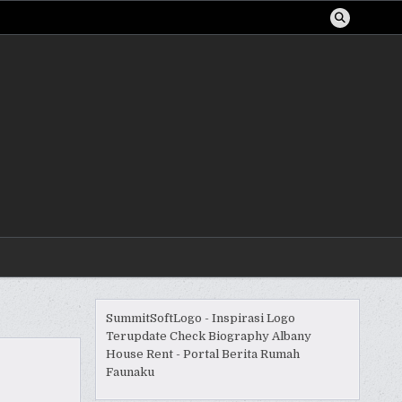
SummitSoftLogo - Inspirasi Logo
Terupdate
Check Biography
Albany
House Rent - Portal Berita Rumah
Faunaku