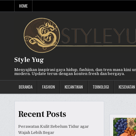
Skip
HOME
to
content
Style Yug
Menyajikan inspirasi gaya hidup, fashion, dan tren masa kini u
modern. Update terus dengan konten fresh dan bergaya.
BERANDA
FASHION
KECANTIKAN
TEKNOLOGI
KESEHATAN
Recent Posts
Perawatan Kulit Sebelum Tidur agar
Wajah Lebih Segar