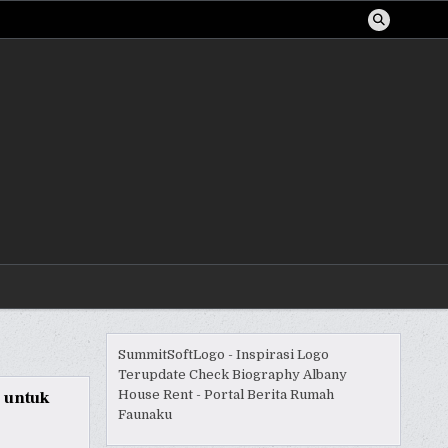
SummitSoftLogo - Inspirasi Logo
Terupdate
Check Biography
Albany
 untuk
House Rent - Portal Berita Rumah
Faunaku