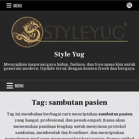
Skip
MENU
to
content
Style Yug
Menyajikan inspirasi gaya hidup, fashion, dan tren masa kini untuk
generasi modern. Update terus dengan konten fresh dan bergaya.
MENU
Tag:
sambutan pasien
Tag ini membahas berbagai cara menciptakan
sambutan pasien
yang hangat, profesional, dan penuh empati. Kamu akan
menemukan panduan lengkap untuk menyusun protokol
sambutan, membentuk tim frontliner, dan menciptakan
pengalaman awal yang menyenangkan bagi pasien. Semua artikel