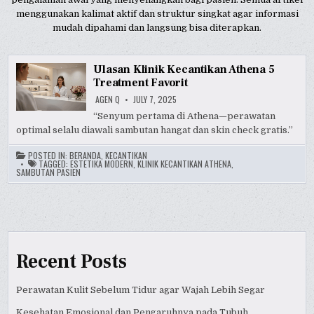
menggunakan kalimat aktif dan struktur singkat agar informasi
mudah dipahami dan langsung bisa diterapkan.
Ulasan Klinik Kecantikan Athena 5
Treatment Favorit
AGEN Q
JULY 7, 2025
“Senyum pertama di Athena—perawatan
optimal selalu diawali sambutan hangat dan skin check gratis.”
POSTED IN:
BERANDA
,
KECANTIKAN
TAGGED:
ESTETIKA MODERN
,
KLINIK KECANTIKAN ATHENA
,
SAMBUTAN PASIEN
Recent Posts
Perawatan Kulit Sebelum Tidur agar Wajah Lebih Segar
Kesehatan Emosional dan Pengaruhnya pada Tubuh