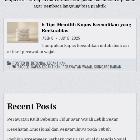
agar pembaca langsung bisa praktik.
6 Tips Memilih Kapas Kecantikan yang
Berkualitas
AGEN Q
JULY 17, 2025
Tumpukan kapas kecantikan untuk ilustrasi
artikel perawatan wajah.
POSTED IN:
BERANDA
,
KECANTIKAN
TAGGED:
KAPAS KECANTIKAN
,
PERAWATAN WAJAH
,
SKINCARE HARIAN
Recent Posts
Perawatan Kulit Sebelum Tidur agar Wajah Lebih Segar
Kesehatan Emosional dan Pengaruhnya pada Tubuh
Fashion Streetwear Terbaru yang Lagi Viral di Media Sosial