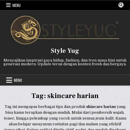
Skip
MENU
to
content
Style Yug
Menyajikan inspirasi gaya hidup, fashion, dan tren masa kini untuk
generasi modern. Update terus dengan konten fresh dan bergaya.
MENU
Tag:
skincare harian
Tag ini mengupas berbagai tips dan produk
skincare harian
yang
bisa kamu terapkan dengan mudah. Mulai dari pembersih wajah,
toner, hingga pelembap yang cocok untuk semua jenis kulit. Kamu
akan belajar menyusun rutinitas pagi dan malam yang efektif
tanpa ribet. Setiap artikel ditulis aktif, padat, dan mudah dipahami