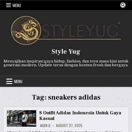
Skip
MENU
to
content
Style Yug
Menyajikan inspirasi gaya hidup, fashion, dan tren masa kini untuk
generasi modern. Update terus dengan konten fresh dan bergaya.
MENU
Tag:
sneakers adidas
8 Outfit Adidas Indonesia Untuk Gaya
Kasual
AGEN Q
AUGUST 27, 2025