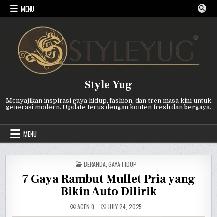
Skip
MENU
to
content
Style Yug
Menyajikan inspirasi gaya hidup, fashion, dan tren masa kini untuk
generasi modern. Update terus dengan konten fresh dan bergaya.
MENU
POSTED
BERANDA
,
GAYA HIDUP
IN
7 Gaya Rambut Mullet Pria yang
Bikin Auto Dilirik
AGEN Q
JULY 24, 2025