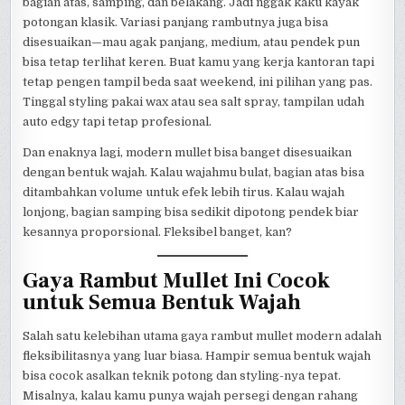
bagian atas, samping, dan belakang. Jadi nggak kaku kayak
potongan klasik. Variasi panjang rambutnya juga bisa
disesuaikan—mau agak panjang, medium, atau pendek pun
bisa tetap terlihat keren. Buat kamu yang kerja kantoran tapi
tetap pengen tampil beda saat weekend, ini pilihan yang pas.
Tinggal styling pakai wax atau sea salt spray, tampilan udah
auto edgy tapi tetap profesional.
Dan enaknya lagi, modern mullet bisa banget disesuaikan
dengan bentuk wajah. Kalau wajahmu bulat, bagian atas bisa
ditambahkan volume untuk efek lebih tirus. Kalau wajah
lonjong, bagian samping bisa sedikit dipotong pendek biar
kesannya proporsional. Fleksibel banget, kan?
Gaya Rambut Mullet Ini Cocok
untuk Semua Bentuk Wajah
Salah satu kelebihan utama gaya rambut mullet modern adalah
fleksibilitasnya yang luar biasa. Hampir semua bentuk wajah
bisa cocok asalkan teknik potong dan styling-nya tepat.
Misalnya, kalau kamu punya wajah persegi dengan rahang