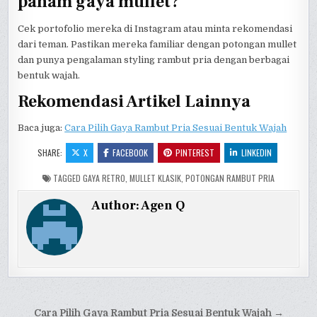
paham gaya mullet?
Cek portofolio mereka di Instagram atau minta rekomendasi
dari teman. Pastikan mereka familiar dengan potongan mullet
dan punya pengalaman styling rambut pria dengan berbagai
bentuk wajah.
Rekomendasi Artikel Lainnya
Baca juga:
Cara Pilih Gaya Rambut Pria Sesuai Bentuk Wajah
SHARE:
X
FACEBOOK
PINTEREST
LINKEDIN
TAGGED
GAYA RETRO
,
MULLET KLASIK
,
POTONGAN RAMBUT PRIA
Author:
Agen Q
Post
Cara Pilih Gaya Rambut Pria Sesuai Bentuk Wajah →