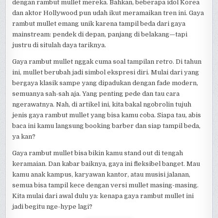
dengan rambut mullet mereka. Bahkan, beberapa idol Korea
dan aktor Hollywood pun udah ikut meramaikan tren ini. Gaya
rambut mullet emang unik karena tampil beda dari gaya
mainstream: pendek di depan, panjang di belakang—tapi
justru di situlah daya tariknya.
Gaya rambut mullet nggak cuma soal tampilan retro. Di tahun
ini, mullet berubah jadi simbol ekspresi diri. Mulai dari yang
bergaya klasik sampe yang dipadukan dengan fade modern,
semuanya sah-sah aja. Yang penting pede dan tau cara
ngerawatnya. Nah, di artikel ini, kita bakal ngobrolin tujuh
jenis gaya rambut mullet yang bisa kamu coba. Siapa tau, abis
baca ini kamu langsung booking barber dan siap tampil beda,
ya kan?
Gaya rambut mullet bisa bikin kamu stand out di tengah
keramaian. Dan kabar baiknya, gaya ini fleksibel banget. Mau
kamu anak kampus, karyawan kantor, atau musisi jalanan,
semua bisa tampil kece dengan versi mullet masing-masing.
Kita mulai dari awal dulu ya: kenapa gaya rambut mullet ini
jadi begitu nge-hype lagi?