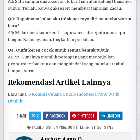
A2: Satu sampai dua aksesori fokus (jam atau kalung) biasanya
cukup. Terlalu banyak aksesori membuat tampilan kacau.
Q3: Bagaimana kalau aku tidak percaya diri mencoba warna
baru?
A3: Mulai dari aksen kecil—sapu warna di sepatu atau sapu
tangan. Kalau nyaman, tingkatkan perlahan.
Q4: Outfit keren cocok untuk semua bentuk tubuh?
A4: Ya. Kuncinya memilih potongan yang menonjolkan
proporsi terbaikmu dan menghindari yang membuat tubuh
tampak berat.
Rekomendasi Artikel Lainnya
Baca juga:
6 Koleksi Celana Uniqlo Indonesia yang Wajib
Dimiliki
SHARE:
X
FACEBOOK
PINTEREST
LINKEDIN
TAGGED
FASHION PRIA
,
OUTFIT KEREN
,
STREET STYLE
Author:
Agen Q