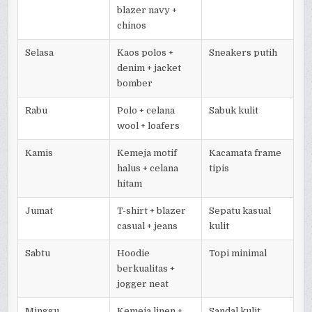
blazer navy +
chinos
Selasa
Kaos polos +
Sneakers putih
denim + jacket
bomber
Rabu
Polo + celana
Sabuk kulit
wool + loafers
Kamis
Kemeja motif
Kacamata frame
halus + celana
tipis
hitam
Jumat
T-shirt + blazer
Sepatu kasual
casual + jeans
kulit
Sabtu
Hoodie
Topi minimal
berkualitas +
jogger neat
Minggu
Kemeja linen +
Sandal kulit