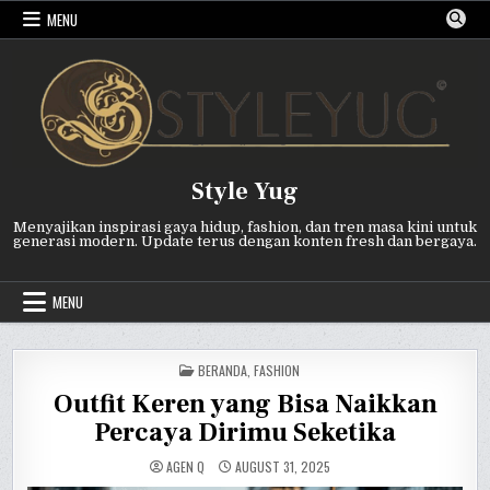
Skip
MENU
to
content
Style Yug
Menyajikan inspirasi gaya hidup, fashion, dan tren masa kini untuk
generasi modern. Update terus dengan konten fresh dan bergaya.
MENU
POSTED
BERANDA
,
FASHION
IN
Outfit Keren yang Bisa Naikkan
Percaya Dirimu Seketika
AGEN Q
AUGUST 31, 2025