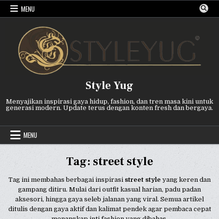
Skip
MENU
to
content
Style Yug
Menyajikan inspirasi gaya hidup, fashion, dan tren masa kini untuk
generasi modern. Update terus dengan konten fresh dan bergaya.
MENU
Tag:
street style
Tag ini membahas berbagai inspirasi
street style
yang keren dan
gampang ditiru. Mulai dari outfit kasual harian, padu padan
aksesori, hingga gaya seleb jalanan yang viral. Semua artikel
ditulis dengan gaya aktif dan kalimat pendek agar pembaca cepat
menangkap inti fashion yang dibahas.