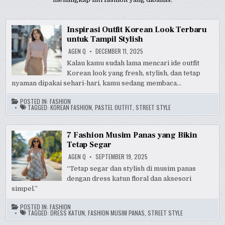
Inspirasi Outfit Korean Look Terbaru
untuk Tampil Stylish
AGEN Q
DECEMBER 11, 2025
Kalau kamu sudah lama mencari ide outfit
Korean look yang fresh, stylish, dan tetap
nyaman dipakai sehari-hari, kamu sedang membaca…
POSTED IN:
FASHION
TAGGED:
KOREAN FASHION
,
PASTEL OUTFIT
,
STREET STYLE
7 Fashion Musim Panas yang Bikin
Tetap Segar
AGEN Q
SEPTEMBER 19, 2025
“Tetap segar dan stylish di musim panas
dengan dress katun floral dan aksesori
simpel.”
POSTED IN:
FASHION
TAGGED:
DRESS KATUN
,
FASHION MUSIM PANAS
,
STREET STYLE