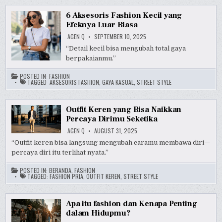
6 Aksesoris Fashion Kecil yang
Efeknya Luar Biasa
AGEN Q
SEPTEMBER 10, 2025
“Detail kecil bisa mengubah total gaya
berpakaianmu.”
POSTED IN:
FASHION
TAGGED:
AKSESORIS FASHION
,
GAYA KASUAL
,
STREET STYLE
Outfit Keren yang Bisa Naikkan
Percaya Dirimu Seketika
AGEN Q
AUGUST 31, 2025
“Outfit keren bisa langsung mengubah caramu membawa diri—
percaya diri itu terlihat nyata.”
POSTED IN:
BERANDA
,
FASHION
TAGGED:
FASHION PRIA
,
OUTFIT KEREN
,
STREET STYLE
Apa itu fashion dan Kenapa Penting
dalam Hidupmu?