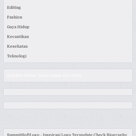
Editing
Fashion
Gaya Hidup
Kecantikan
Kesehatan
Teknologi
ihokibet
Daftar Togel Online
Evo Hoki
SummitSoftLogo - Inspirasi Logo Terupdate
Check Biography