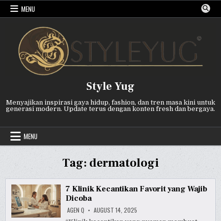
Skip
MENU
to
content
Style Yug
Menyajikan inspirasi gaya hidup, fashion, dan tren masa kini untuk
generasi modern. Update terus dengan konten fresh dan bergaya.
MENU
Tag:
dermatologi
7 Klinik Kecantikan Favorit yang Wajib
Dicoba
AGEN Q
AUGUST 14, 2025