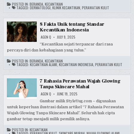
POSTED IN:
BERANDA
,
KECANTIKAN
TAGGED:
DERMATOLOGI
,
KLINIK KECANTIKAN
,
PERAWATAN KULIT
8 Fakta Unik tentang Standar
Kecantikan Indonesia
AGEN Q
JULY 9, 2025
“Kecantikan sejati terpancar dari rasa
percaya diri dan kebahagiaan yang tulus.”
POSTED IN:
BERANDA
,
KECANTIKAN
TAGGED:
KECANTIKAN ALAMI
,
KECANTIKAN INDONESIA
,
PERAWATAN KULIT
7 Rahasia Perawatan Wajah Glowing
Tanpa Skincare Mahal
AGEN Q
JUNE 19, 2025
Gambar milik StyleYug.com – digunakan
untuk keperluan ilustrasi dalam artikel “7 Rahasia Perawatan
Wajah Glowing Tanpa Skincare Mahal”. Seluruh hak cipta
gambar tetap menjadi milik pemilik aslinya.
POSTED IN:
KECANTIKAN
TAGGED:
PERAWATAN KULIT
,
SKINCARE MURAH
,
WAJAH GLOWING ALAMI