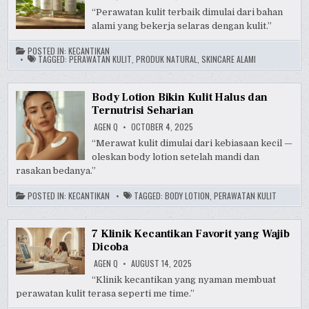
“Perawatan kulit terbaik dimulai dari bahan
alami yang bekerja selaras dengan kulit.”
POSTED IN:
KECANTIKAN
TAGGED:
PERAWATAN KULIT
,
PRODUK NATURAL
,
SKINCARE ALAMI
Body Lotion Bikin Kulit Halus dan
Ternutrisi Seharian
AGEN Q
OCTOBER 4, 2025
“Merawat kulit dimulai dari kebiasaan kecil —
oleskan body lotion setelah mandi dan
rasakan bedanya.”
POSTED IN:
KECANTIKAN
TAGGED:
BODY LOTION
,
PERAWATAN KULIT
7 Klinik Kecantikan Favorit yang Wajib
Dicoba
AGEN Q
AUGUST 14, 2025
“Klinik kecantikan yang nyaman membuat
perawatan kulit terasa seperti me time.”