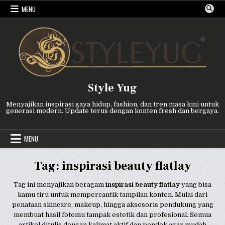
Skip
MENU
to
content
Style Yug
Menyajikan inspirasi gaya hidup, fashion, dan tren masa kini untuk
generasi modern. Update terus dengan konten fresh dan bergaya.
MENU
Tag:
inspirasi beauty flatlay
Tag ini menyajikan beragam
inspirasi beauty flatlay
yang bisa
kamu tiru untuk mempercantik tampilan konten. Mulai dari
penataan skincare, makeup, hingga aksesoris pendukung yang
membuat hasil fotomu tampak estetik dan profesional. Semua
artikel ditulis dengan kalimat aktif dan pendek agar mudah