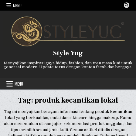
Skip
MENU
to
content
Style Yug
Menyajikan inspirasi gaya hidup, fashion, dan tren masa kini untuk
generasi modern. Update terus dengan konten fresh dan bergaya.
MENU
Tag:
produk kecantikan lokal
Tag ini menyajikan beragam informasi tentang
produk kecantikan
lokal
yang berkualitas, mulai dari skincare hingga makeup. Kamu
akan menemukan ulasan jujur, rekomendasi produk unggulan, dan
tips memilih sesuai jenis kulit. Semua artikel ditulis dengan
kalimat aktif dan pendek agar mudah dipahami. Dukung brand