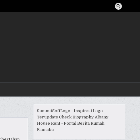
SummitSoftLogo - Inspirasi Logo
Terupdate
Check Biography
Albany
House Rent - Portal Berita Rumah
Faunaku
g bertahan