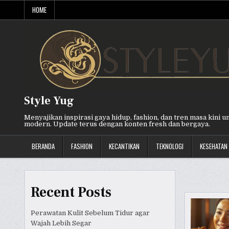
Skip
HOME
to
content
Style Yug
Menyajikan inspirasi gaya hidup, fashion, dan tren masa kini u
modern. Update terus dengan konten fresh dan bergaya.
BERANDA
FASHION
KECANTIKAN
TEKNOLOGI
KESEHATAN
Recent Posts
Perawatan Kulit Sebelum Tidur agar
Wajah Lebih Segar