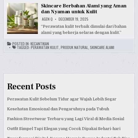
Skincare Berbahan Alami yang Aman
dan Nyaman untuk Kulit
AGEN Q
DECEMBER 19, 2025
“Perawatan kulit terbaik dimulai dari bahan
alami yang bekerja selaras dengan kulit.”
POSTED IN:
KECANTIKAN
TAGGED:
PERAWATAN KULIT
,
PRODUK NATURAL
,
SKINCARE ALAMI
Recent Posts
Perawatan Kulit Sebelum Tidur agar Wajah Lebih Segar
Kesehatan Emosional dan Pengaruhnya pada Tubuh
Fashion Streetwear Terbaru yang Lagi Viral di Media Sosial
Outfit Simpel Tapi Elegan yang Cocok Dipakai Sehari-hari