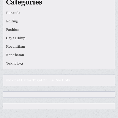
Categories
Beranda
Editing
Fashion
Gaya Hidup
Kecantikan
Kesehatan
Teknologi
ihokibet
Daftar Togel Online
Evo Hoki